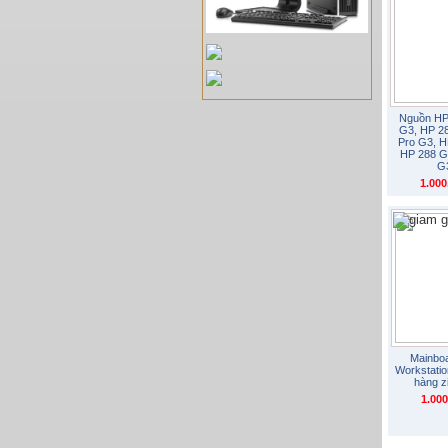
•
Nguồn HP
G3, HP 2
Pro G3, H
HP 288 G
G
1.00
Mainbo
Workstati
hàng z
1.00