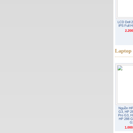
LCD Dell 
IPS Full 
2.20
Laptop
Nguồn HP
G3, HP 2
Pro G3, H
HP 288 G
G
1.00