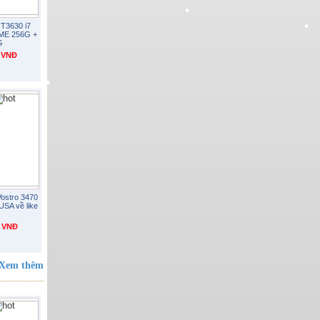
 T3630 i7
VME 256G +
G
0 VNĐ
•
•
Vostro 3470
USA về like
•
0 VNĐ
Xem thêm
•