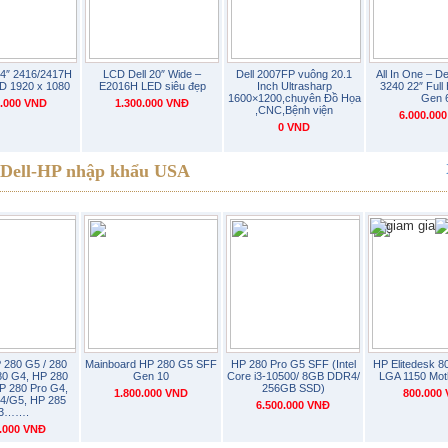
24″ 2416/2417H
LCD Dell 20″ Wide –
Dell 2007FP vuông 20.1
All In One – De
HD 1920 x 1080
E2016H LED siêu đẹp
Inch Ultrasharp
3240 22″ Full
1600×1200,chuyên Đồ Họa
Gen 
0.000 VND
1.300.000 VNĐ
,CNC,Bệnh viện
6.000.00
0 VND
 Dell-HP nhập khẩu USA
 280 G5 / 280
Mainboard HP 280 G5 SFF
HP 280 Pro G5 SFF (Intel
HP Elitedesk 
80 G4, HP 280
Gen 10
Core i3-10500/ 8GB DDR4/
LGA 1150 Mot
P 280 Pro G4,
256GB SSD)
1.800.000 VND
800.000
4/G5, HP 285
6.500.000 VNĐ
3…….
0.000 VNĐ