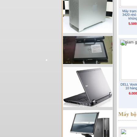
•
Máy trạm 
3420 nhỏ 
khủn
5.50
DELL Vost
10 hàng
6.00
•
•
Máy bộ 