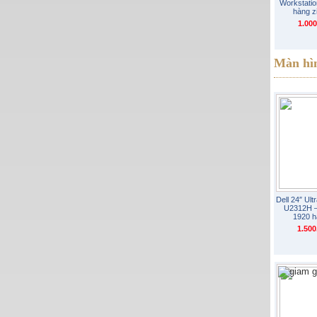
Workstati
hàng z
1.00
Màn hì
Dell 24″ Ul
U2312H –
1920 h
1.50