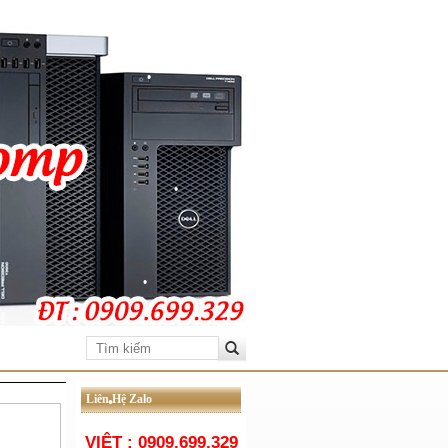
•
•
•
•
•
•
Liên Hệ Zalo
VIỆT : 0909.699.329