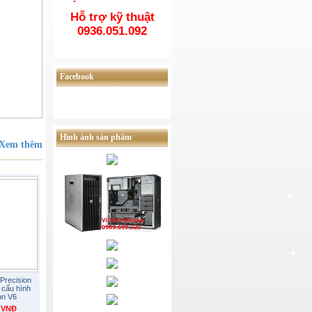
•
•
Hỗ trợ kỹ thuật
0936.051.092
•
Facebook
•
•
•
Hình ảnh sản phẩm
Xem thêm
•
Precision
 cấu hình
on V6
0 VNĐ