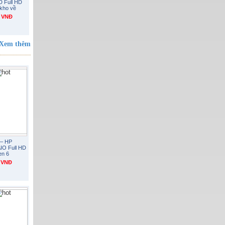
 Full HD
kho về
0 VNĐ
Xem thêm
 – HP
IO Full HD
en 6
0 VNĐ