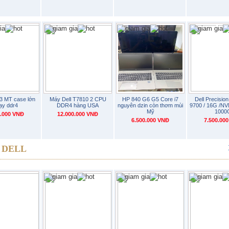
•
•
•
•
•
•
•
•
3 MT case lớn
Máy Dell T7810 2 CPU
HP 840 G6 G5 Core i7
Dell Precisio
ạy ddr4
DDR4 hàng USA
nguyên dzin còn thơm mùi
9700 / 16G /N
Mỹ
1000
0.000 VNĐ
12.000.000 VNĐ
6.500.000 VNĐ
7.500.00
•
ộ DELL
•