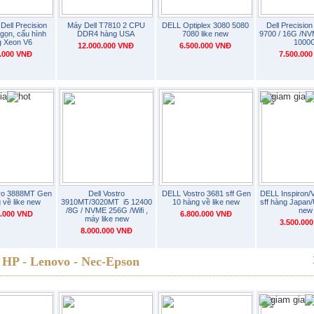
•
Dell Precision
Máy Dell T7810 2 CPU
DELL Optiplex 3080 5080
Dell Precision
gọn, cấu hình
DDR4 hàng USA
7080 like new
9700 / 16G /N
g Xeon V6
1000
12.000.000 VNĐ
6.500.000 VNĐ
0.000 VNĐ
7.500.00
•
•
ro 3888MT Gen
Dell Vostro
DELL Vostro 3681 sff Gen
DELL Inspiron/
 về like new
3910MT/3020MT i5 12400
10 hàng về like new
sff hàng Japan/
/8G / NVME 256G /Wifi ,
new
0.000 VND
6.800.000 VNĐ
máy like new
3.500.00
8.000.000 VNĐ
HP - Lenovo - Nec-Epson