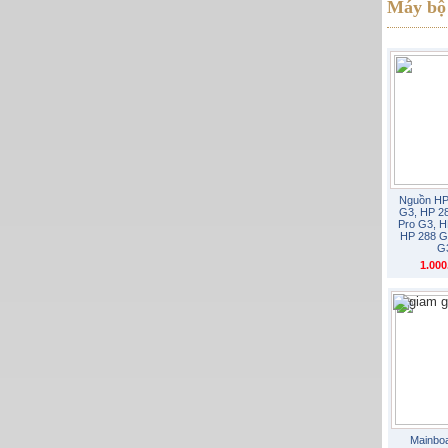
Máy bộ 
Nguồn HP
G3, HP 2
Pro G3, H
HP 288 G
G
1.00
Mainbo