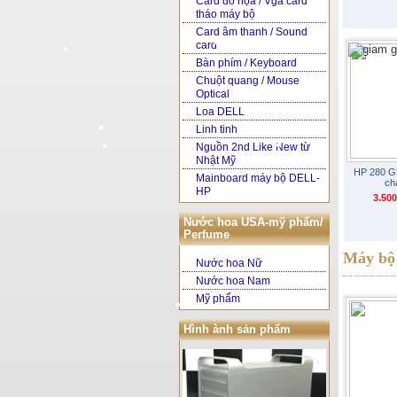
Card đồ họa / Vga card
tháo máy bộ
•
Card âm thanh / Sound
card
•
Bàn phím / Keyboard
•
Chuột quang / Mouse
•
Optical
Loa DELL
Linh tinh
Nguồn 2nd Like New từ
Nhật Mỹ
HP 280 G
Mainboard máy bộ DELL-
ch
HP
3.50
Nước hoa USA-mỹ phẩm/
Perfume
•
Máy b
Nước hoa Nữ
Nước hoa Nam
Mỹ phẩm
•
•
Hình ành sản phẩm
•
•