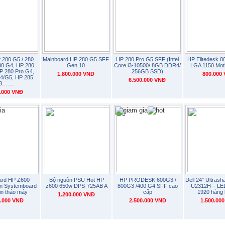
 280 G5 / 280
Mainboard HP 280 G5 SFF
HP 280 Pro G5 SFF (Intel
HP Elitedesk 
80 G4, HP 280
Gen 10
Core i3-10500/ 8GB DDR4/
LGA 1150 Mot
P 280 Pro G4,
256GB SSD)
1.800.000 VND
800.000
4/G5, HP 285
6.500.000 VNĐ
3…….
0.000 VNĐ
ard HP Z600
Bộ nguồn PSU Hot HP
HP PRODESK 600G3 /
Dell 24″ Ultras
on Systemboard
z600 650w DPS-725AB A
800G3 /400 G4 SFF cao
U2312H – LED
in tháo máy
cấp
1920 hàng 
1.200.000 VNĐ
0.000 VNĐ
2.500.000 VND
1.500.00