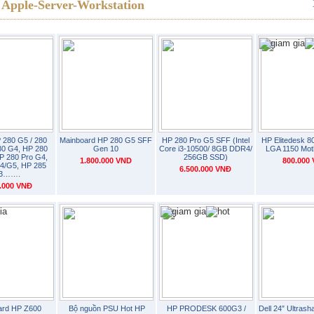
Apple-Server-Workstation
 280 G5 / 280
Mainboard HP 280 G5 SFF
HP 280 Pro G5 SFF (Intel
HP Elitedesk 
80 G4, HP 280
Gen 10
Core i3-10500/ 8GB DDR4/
LGA 1150 Mot
P 280 Pro G4,
256GB SSD)
1.800.000 VND
800.000
4/G5, HP 285
6.500.000 VNĐ
3…….
0.000 VNĐ
ard HP Z600
Bộ nguồn PSU Hot HP
HP PRODESK 600G3 /
Dell 24″ Ultras