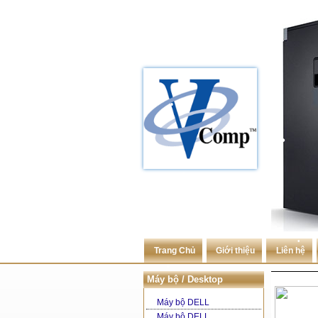
•
•
•
•
•
•
Trang Chủ
Giới thiệu
Liên hệ
Máy bộ / Desktop
Máy bộ DELL
•
Máy bộ DELL