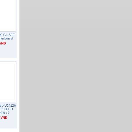
800 G1 SFF
herboard
 VNĐ
harp U2412H
 Full HD
kho về
0 VNĐ