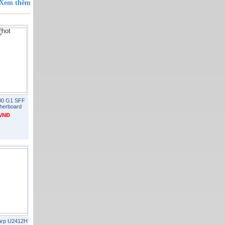
Xem thêm
800 G1 SFF
herboard
 VNĐ
harp U2412H