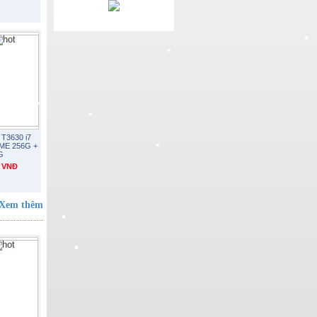
•
•
n T3630 i7
VME 256G +
G
0 VNĐ
•
•
Xem thêm
•
•
•
•