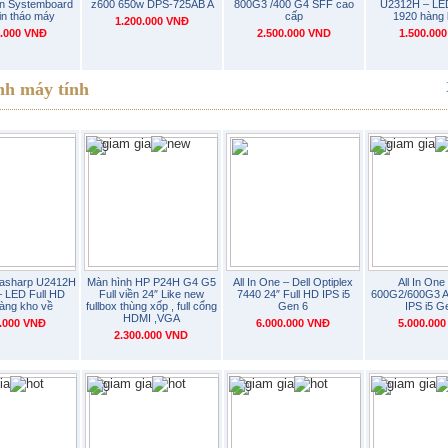
on Systemboard
z600 650w DPS-725AB A
800G3 /400 G4 SFF cao
U2312H – LED
in tháo máy
cấp
1920 hàng 
1.200.000 VNĐ
0.000 VNĐ
2.500.000 VND
1.500.00
nh máy tính
trasharp U2412H
Màn hình HP P24H G4 G5
All In One – Dell Optiplex
All In One
 LED Full HD
Full viền 24″ Like new
7440 24″ Full HD IPS i5
600G2/600G3 A
àng kho về
fullbox thùng xốp , full cổng
Gen 6
IPS i5 G
HDMI ,VGA
0.000 VNĐ
6.000.000 VNĐ
5.000.00
2.300.000 VND