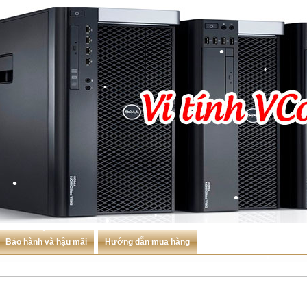
•
•
•
Bảo hành và hậu mãi
Hướng dẫn mua hàng
•
•
•