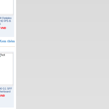
ll Optiplex
 HD IPS i5
6
0 VNĐ
Xem thêm
800 G1 SFF
herboard
 VNĐ