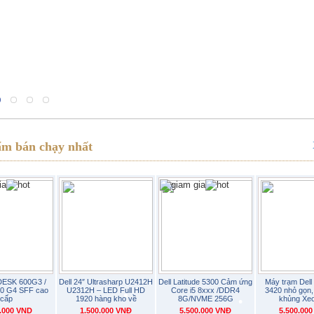
•
•
•
•
•
ẩm bán chạy nhất
•
•
•
•
•
•
•
ESK 600G3 /
Dell 24″ Ultrasharp U2412H
Dell Latitude 5300 Cảm ứng
Máy trạm Dell 
00 G4 SFF cao
U2312H – LED Full HD
Core i5 8xxx /DDR4
3420 nhỏ gọn,
cấp
1920 hàng kho về
8G/NVME 256G
khủng Xe
•
•
•
0.000 VND
1.500.000 VNĐ
5.500.000 VNĐ
5.500.00