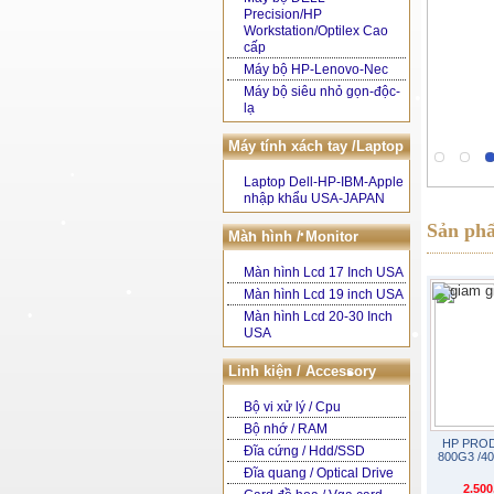
Precision/HP
Workstation/Optilex Cao
•
cấp
Máy bộ HP-Lenovo-Nec
•
Máy bộ siêu nhỏ gọn-độc-
lạ
•
Máy tính xách tay /Laptop
Laptop Dell-HP-IBM-Apple
nhập khẩu USA-JAPAN
Sản ph
Màn hình / Monitor
Màn hình Lcd 17 Inch USA
Màn hình Lcd 19 inch USA
Màn hình Lcd 20-30 Inch
USA
•
Linh kiện / Accessory
Bộ vi xử lý / Cpu
Bộ nhớ / RAM
HP PROD
Đĩa cứng / Hdd/SSD
800G3 /4
Đĩa quang / Optical Drive
2.50
•