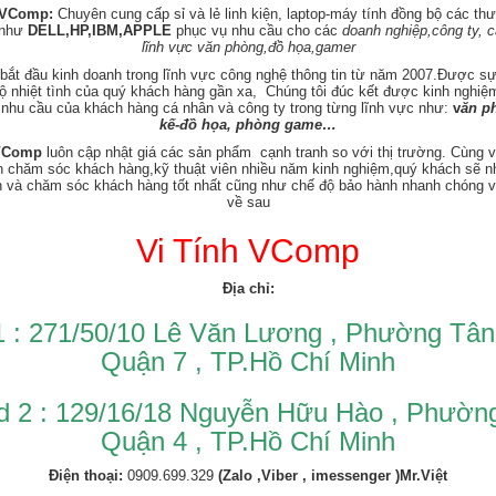
 VComp:
Chuyên cung cấp sỉ và lẻ linh kiện, laptop-máy tính đồng bộ các th
 như
DELL,HP,IBM,APPLE
phục vụ nhu cầu cho các
doanh nghiệp,công ty, 
lĩnh vực văn phòng,đồ họa,gamer
 bắt đầu kinh doanh trong lĩnh vực công nghệ thông tin từ năm 2007.Được s
ộ nhiệt tình của quý khách hàng gần xa, Chúng tôi đúc kết được kinh nghi
nhu cầu của khách hàng cá nhân và công ty trong từng lĩnh vực như:
v
ăn ph
kế-đồ họa, phòng game…
 VComp
luôn cập nhật giá các sản phẩm cạnh tranh so với thị trường. Cùng v
n chăm sóc khách hàng,kỹ thuật viên nhiều năm kinh nghiệm,quý khách sẽ 
n và chăm sóc khách hàng tốt nhất cũng như chế độ bảo hành nhanh chóng v
về sau
Vi Tính VComp
Địa chỉ:
1 : 271/50/10 Lê Văn Lương , Phường Tâ
Quận 7 , TP.Hồ Chí Minh
d 2 : 129/16/18 Nguyễn Hữu Hào , Phườn
Quận 4 , TP.Hồ Chí Minh
Điện thoại:
0909.699.329
(Zalo ,Viber , imessenger )Mr.Việt