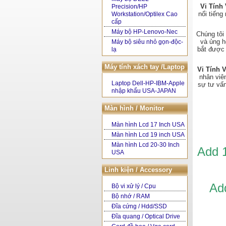
Vi Tính
Precision/HP
nổi tiếng
Workstation/Optilex Cao
cấp
Máy bộ HP-Lenovo-Nec
Chúng tôi
và ủng h
Máy bộ siêu nhỏ gọn-độc-
bắt được 
lạ
Máy tính xách tay /Laptop
Vi Tính
nhân viê
Laptop Dell-HP-IBM-Apple
sự tư vấ
nhập khẩu USA-JAPAN
Màn hình / Monitor
Màn hình Lcd 17 Inch USA
Màn hình Lcd 19 inch USA
Màn hình Lcd 20-30 Inch
Add 
USA
Linh kiện / Accessory
Ad
Bộ vi xử lý / Cpu
Bộ nhớ / RAM
Đĩa cứng / Hdd/SSD
Đĩa quang / Optical Drive