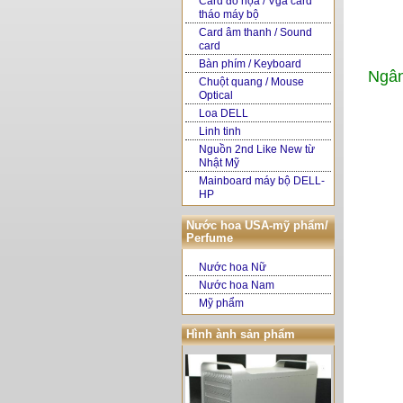
Card đồ họa / Vga card
tháo máy bộ
Card âm thanh / Sound
card
Bàn phím / Keyboard
Ngân
Chuột quang / Mouse
Optical
Loa DELL
Linh tinh
Nguồn 2nd Like New từ
Nhật Mỹ
Mainboard máy bộ DELL-
HP
Nước hoa USA-mỹ phẩm/
Perfume
Nước hoa Nữ
Nước hoa Nam
Mỹ phẩm
Hình ành sản phẩm