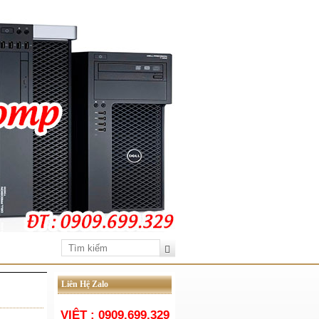
Liên Hệ Zalo
VIỆT : 0909.699.329