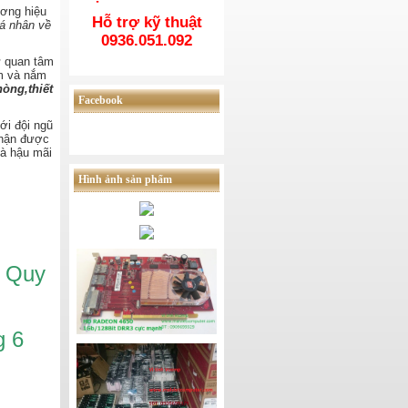
ương hiệu
Hỗ trợ kỹ thuật
cá nhân về
0936.051.092
ự quan tâm
ệm và nắm
òng,thiết
Facebook
ới đội ngũ
nhận được
à hậu mãi
Hình ảnh sản phẩm
n Quy
g 6