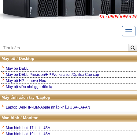
Togg
navi
Trang Chủ
Giới thiệu
Máy bộ / Desktop
Liên hệ
Máy bộ DELL
Máy bộ DELL Precision/HP Workstation/Optilex Cao cấp
Bảo hành và hậu mãi
Máy bộ HP-Lenovo-Nec
Máy bộ siêu nhỏ gọn-độc-lạ
Hướng dẫn mua hàng
Máy tính xách tay /Laptop
Laptop Dell-HP-IBM-Apple nhập khẩu USA-JAPAN
Màn hình / Monitor
Màn hình Lcd 17 Inch USA
Màn hình Lcd 19 inch USA