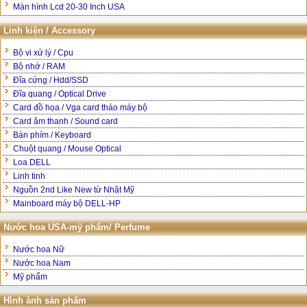
Màn hình Lcd 20-30 Inch USA
Linh kiện / Accessory
Bộ vi xử lý / Cpu
Bộ nhớ / RAM
Đĩa cứng / Hdd/SSD
Đĩa quang / Optical Drive
Card đồ họa / Vga card tháo máy bộ
Card âm thanh / Sound card
Bàn phím / Keyboard
Chuột quang / Mouse Optical
Loa DELL
Linh tinh
Nguồn 2nd Like New từ Nhật Mỹ
Mainboard máy bộ DELL-HP
Nước hoa USA-mỹ phẩm/ Perfume
Nước hoa Nữ
Nước hoa Nam
Mỹ phẩm
Hình ành sản phẩm