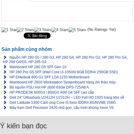
(No Ratings Yet)
Sản phẩm cùng nhóm
Nguồn HP 280 G5 / 280 G3, HP 280 G4, HP 280 Pro G3, HP 280 Pro G4,
HP 288 G4/G5, HP 285 G3…….
Mainboard HP 280 G5 SFF Gen 10
HP 280 Pro G5 SFF (Intel Core i3-10500/ 8GB DDR4/ 256GB SSD)
HP Elitedesk 800 G1 SFF LGA 1150 Motherboard
Mainboard HP Z600 Workstation Systemboard hàng zin tháo máy
Bộ nguồn PSU Hot HP z600 650w DPS-725AB A
HP PRODESK 600G3 / 800G3 /400 G4 SFF cao cấp
Dell 24″ Ultrasharp U2412H U2312H – LED Full HD 1920 hàng kho về
Dell Latitude 5300 Cảm ứng Core i5 8xxx /DDR4 8G/NVME 256G
Máy trạm Dell Precision 3420 nhỏ gọn, cấu hình khủng Xeon V6
Ý kiến bạn đọc