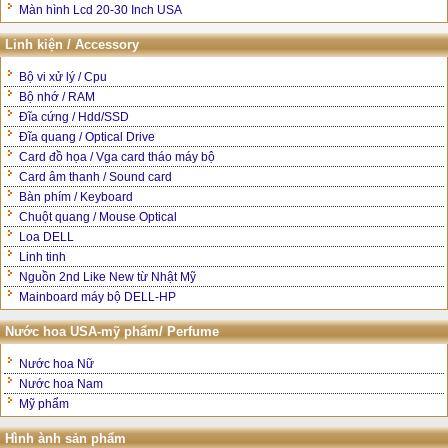
Màn hình Lcd 20-30 Inch USA
Linh kiện / Accessory
Bộ vi xử lý / Cpu
Bộ nhớ / RAM
Đĩa cứng / Hdd/SSD
Đĩa quang / Optical Drive
Card đồ họa / Vga card tháo máy bộ
Card âm thanh / Sound card
Bàn phím / Keyboard
Chuột quang / Mouse Optical
Loa DELL
Linh tinh
Nguồn 2nd Like New từ Nhật Mỹ
Mainboard máy bộ DELL-HP
Nước hoa USA-mỹ phẩm/ Perfume
Nước hoa Nữ
Nước hoa Nam
Mỹ phẩm
Hình ành sản phẩm