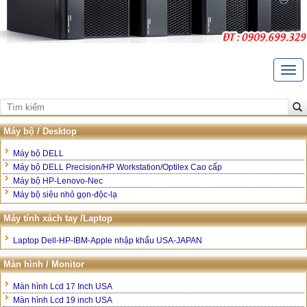
Togg
navi
Trang Chủ
Giới thiệu
Máy bộ / Desktop
Liên hệ
Máy bộ DELL
Máy bộ DELL Precision/HP Workstation/Optilex Cao cấp
Bảo hành và hậu mãi
Máy bộ HP-Lenovo-Nec
Máy bộ siêu nhỏ gọn-độc-lạ
Hướng dẫn mua hàng
Máy tính xách tay /Laptop
Laptop Dell-HP-IBM-Apple nhập khẩu USA-JAPAN
Màn hình / Monitor
Màn hình Lcd 17 Inch USA
Màn hình Lcd 19 inch USA