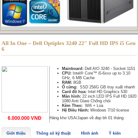
All In One – Dell Optiplex 3240 22″ Full HD IPS i5 Gen
6
Mainboard:
Dell AIO 3240 - Socket 1151
CPU:
Intel® Core™ i5-6xxx up to 3.10
GHz, 6 MB Cache
RAM:
8GB
Ổ cứng:
SSD 256G GB truy xuất nhanh
Card đồ họa:
Intel HD Graphics 530
Màn hình:
22 inch LED IPS Full HD 1920
1080 Anti Glare Chống chói
Kèm Theo:
Wifi + Loa
Hệ Điều Hành:
Windows 7/10 license
6.000.000 VNĐ
Hàng kho USA/Japan về đẹp bh 01 tháng
Giới thiệu
Thông số kỹ thuật
Hình ảnh
Ý kiến