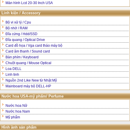
Màn hình Lcd 20-30 Inch USA
Linh kiện / Accessory
Bộ vi xử lý / Cpu
Bộ nhớ / RAM
Đĩa cứng / Hdd/SSD
Đĩa quang / Optical Drive
Card đồ họa / Vga card tháo máy bộ
Card âm thanh / Sound card
Bàn phím / Keyboard
Chuột quang / Mouse Optical
Loa DELL
Linh tinh
Nguồn 2nd Like New từ Nhật Mỹ
Mainboard máy bộ DELL-HP
Nước hoa USA-mỹ phẩm/ Perfume
Nước hoa Nữ
Nước hoa Nam
Mỹ phẩm
Hình ành sản phẩm