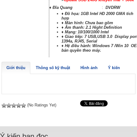
♦ Đĩa Quang
:
DVDRW
♦ Đồ họa
: 1GB Intel HD 2000 GMA tích
hợp
♦ Màn hình
: Chưa bao gồm
♦ Âm thanh
:
2.1
Hight Definition
♦ Mạng
:
10/100/1000
Intel
♦ Giao tiếp
: 7
USB,USB 3.0 Display port
1394a, RJ45, Serial
♦ Hệ điều hành
: Windows 7 /Win 10 O
bản quyền theo máy.
Giới thiệu
Thông số kỹ thuật
Hình ảnh
Ý kiến
(No Ratings Yet)
Ý kiến bạn đọc