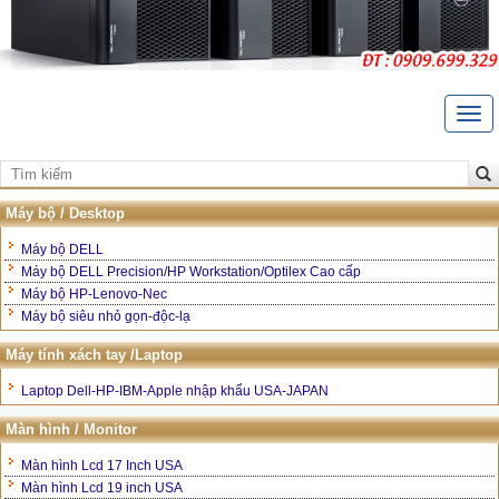
Togg
navi
Trang Chủ
Giới thiệu
Máy bộ / Desktop
Liên hệ
Máy bộ DELL
Máy bộ DELL Precision/HP Workstation/Optilex Cao cấp
Bảo hành và hậu mãi
Máy bộ HP-Lenovo-Nec
Máy bộ siêu nhỏ gọn-độc-lạ
Hướng dẫn mua hàng
Máy tính xách tay /Laptop
Laptop Dell-HP-IBM-Apple nhập khẩu USA-JAPAN
Màn hình / Monitor
Màn hình Lcd 17 Inch USA
Màn hình Lcd 19 inch USA