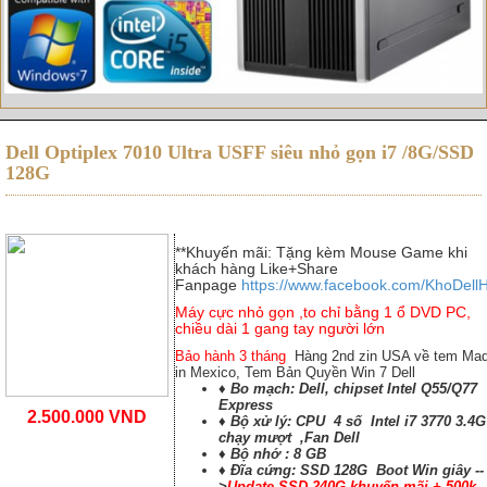
Dell Optiplex 7010 Ultra USFF siêu nhỏ gọn i7 /8G/SSD
128G
**Khuyến mãi: Tặng kèm Mouse Game khi
khách hàng Like+Share
Fanpage
https://www.facebook.com/KhoDell
Máy cực nhỏ gọn ,to chỉ bằng 1 ổ DVD PC,
chiều dài 1 gang tay người lớn
Bảo hành 3 tháng
Hàng 2nd zin USA về tem Ma
in Mexico, Tem Bản Quyền Win 7 Dell
♦ Bo mạch
:
Dell, chipset Intel Q55/Q77
Express
2.500.000 VND
♦ Bộ xử lý
:
CPU 4 số
Intel i7 3770 3.4G
chạy mượt ,Fan Dell
♦ Bộ nhớ
: 8 GB
♦ Đĩa cứng
:
SSD 128G Boot Win giây --
>
Update SSD 240G khuyến mãi + 500k