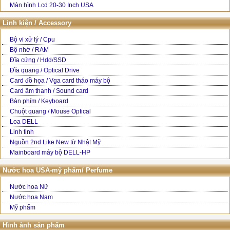
Màn hình Lcd 20-30 Inch USA
Linh kiện / Accessory
Bộ vi xử lý / Cpu
Bộ nhớ / RAM
Đĩa cứng / Hdd/SSD
Đĩa quang / Optical Drive
Card đồ họa / Vga card tháo máy bộ
Card âm thanh / Sound card
Bàn phím / Keyboard
Chuột quang / Mouse Optical
Loa DELL
Linh tinh
Nguồn 2nd Like New từ Nhật Mỹ
Mainboard máy bộ DELL-HP
Nước hoa USA-mỹ phẩm/ Perfume
Nước hoa Nữ
Nước hoa Nam
Mỹ phẩm
Hình ành sản phẩm