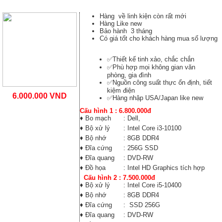
Hàng về linh kiện còn rất mới
Hàng Like new
Bảo hành 3 tháng
Có giá tốt cho khách hàng mua số lượng
✅Thiết kế tinh xảo, chắc chắn
✅Phù hợp mọi không gian văn
phòng, gia đình
✅Nguồn công suất thực ổn định, tiết
kiệm điện
6.000.000 VND
✅Hàng nhập USA/Japan like new
Cấu hình 1 : 6.800.000đ
♦ Bo mạch
: Dell,
♦ Bộ xử lý
: Intel Core i3-10100
♦ Bộ nhớ
: 8GB DDR4
♦ Đĩa cứng
: 256G SSD
♦ Đĩa quang
: DVD-RW
♦ Đồ họa
: Intel HD Graphics tích hợp
Cấu hình 2 : 7.500.000đ
♦ Bộ xử lý
: Intel Core i5-10400
♦ Bộ nhớ
: 8GB DDR4
♦ Đĩa cứng
: SSD 256G
♦ Đĩa quang
: DVD-RW