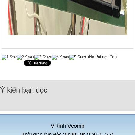
(No Ratings Yet)
Ý kiến bạn đọc
Vi tính Vcomp
Thời gian làm việc : 8h30-19h (Thứ 2 - > 7)