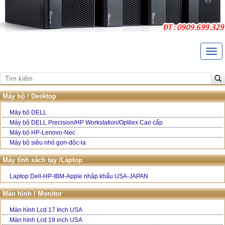
Togg
navi
Trang Chủ
Giới thiệu
Máy bộ / Desktop
Liên hệ
Máy bộ DELL
Máy bộ DELL Precision/HP Workstation/Optilex Cao cấp
Bảo hành và hậu mãi
Máy bộ HP-Lenovo-Nec
Máy bộ siêu nhỏ gọn-độc-lạ
Hướng dẫn mua hàng
Máy tính xách tay /Laptop
Laptop Dell-HP-IBM-Apple nhập khẩu USA-JAPAN
Màn hình / Monitor
Màn hình Lcd 17 Inch USA
Màn hình Lcd 19 inch USA