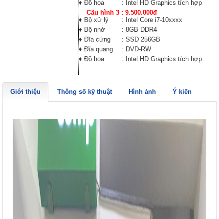
♦ Đồ họa
: Intel HD Graphics tích hợp
Cấu hình 3 : 9.500.000đ
♦ Bộ xử lý
: Intel Core i7-10xxxx
♦ Bộ nhớ
: 8GB DDR4
♦ Đĩa cứng
: SSD 256GB
♦ Đĩa quang
: DVD-RW
♦ Đồ họa
: Intel HD Graphics tích hợp
Giới thiệu
Thông số kỹ thuật
Hình ảnh
Ý kiến