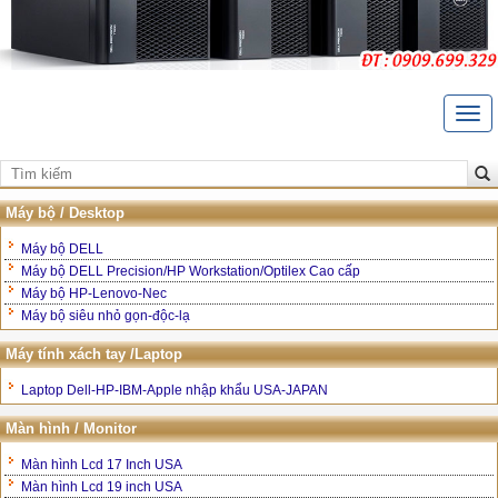
Togg
navi
Trang Chủ
Giới thiệu
Máy bộ / Desktop
Liên hệ
Máy bộ DELL
Máy bộ DELL Precision/HP Workstation/Optilex Cao cấp
Bảo hành và hậu mãi
Máy bộ HP-Lenovo-Nec
Máy bộ siêu nhỏ gọn-độc-lạ
Hướng dẫn mua hàng
Máy tính xách tay /Laptop
Laptop Dell-HP-IBM-Apple nhập khẩu USA-JAPAN
Màn hình / Monitor
Màn hình Lcd 17 Inch USA
Màn hình Lcd 19 inch USA