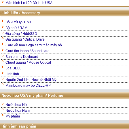
Màn hình Lcd 20-30 Inch USA
Linh kiện / Accessory
Bộ vi xử lý / Cpu
Bộ nhớ / RAM
Đĩa cứng / Hdd/SSD
Đĩa quang / Optical Drive
Card đồ họa / Vga card tháo máy bộ
Card âm thanh / Sound card
Bàn phím / Keyboard
Chuột quang / Mouse Optical
Loa DELL
Linh tinh
Nguồn 2nd Like New từ Nhật Mỹ
Mainboard máy bộ DELL-HP
Nước hoa USA-mỹ phẩm/ Perfume
Nước hoa Nữ
Nước hoa Nam
Mỹ phẩm
Hình ành sản phẩm