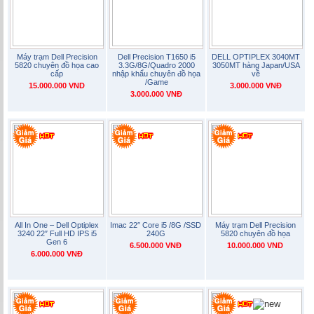
Máy trạm Dell Precision
Dell Precision T1650 i5
DELL OPTIPLEX 3040MT
5820 chuyên đồ họa cao
3.3G/8G/Quadro 2000
3050MT hàng Japan/USA
cấp
nhập khẩu chuyên đồ họa
về
/Game
15.000.000 VND
3.000.000 VNĐ
3.000.000 VNĐ
All In One – Dell Optiplex
Imac 22″ Core i5 /8G /SSD
Máy trạm Dell Precision
3240 22″ Full HD IPS i5
240G
5820 chuyên đồ họa
Gen 6
6.500.000 VNĐ
10.000.000 VND
6.000.000 VNĐ