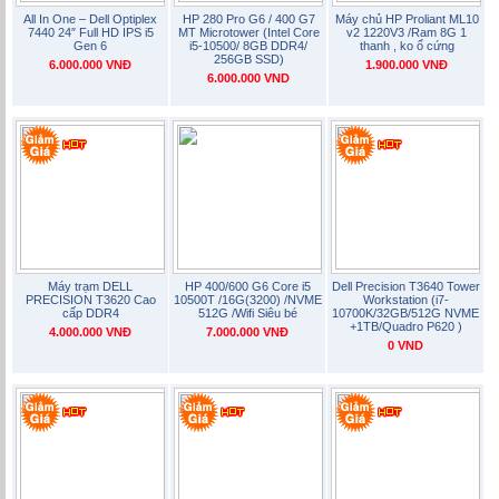
All In One – Dell Optiplex
HP 280 Pro G6 / 400 G7
Máy chủ HP Proliant ML10
7440 24″ Full HD IPS i5
MT Microtower (Intel Core
v2 1220V3 /Ram 8G 1
Gen 6
i5-10500/ 8GB DDR4/
thanh , ko ổ cứng
256GB SSD)
6.000.000 VNĐ
1.900.000 VNĐ
6.000.000 VND
Máy trạm DELL
HP 400/600 G6 Core i5
Dell Precision T3640 Tower
PRECISION T3620 Cao
10500T /16G(3200) /NVME
Workstation (i7-
cấp DDR4
512G /Wifi Siêu bé
10700K/32GB/512G NVME
+1TB/Quadro P620 )
4.000.000 VNĐ
7.000.000 VNĐ
0 VND