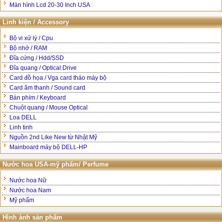
Màn hình Lcd 20-30 Inch USA
Linh kiện / Accessory
Bộ vi xử lý / Cpu
Bộ nhớ / RAM
Đĩa cứng / Hdd/SSD
Đĩa quang / Optical Drive
Card đồ họa / Vga card tháo máy bộ
Card âm thanh / Sound card
Bàn phím / Keyboard
Chuột quang / Mouse Optical
Loa DELL
Linh tinh
Nguồn 2nd Like New từ Nhật Mỹ
Mainboard máy bộ DELL-HP
Nước hoa USA-mỹ phẩm/ Perfume
Nước hoa Nữ
Nước hoa Nam
Mỹ phẩm
Hình ành sản phẩm