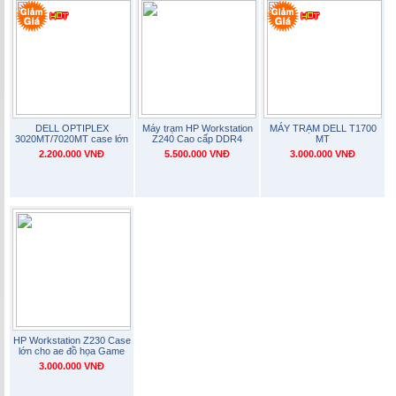
DELL OPTIPLEX
Máy trạm HP Workstation
MÁY TRẠM DELL T1700
3020MT/7020MT case lớn
Z240 Cao cấp DDR4
MT
2.200.000 VNĐ
5.500.000 VNĐ
3.000.000 VNĐ
HP Workstation Z230 Case
lớn cho ae đồ họa Game
3.000.000 VNĐ