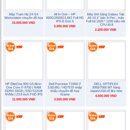
Máy Trạm Hp Z4 G4
All In One – HP
Máy tính bảng Galaxy Tab
Workstation chuyên đồ họa
600G2/600G3 AIO Full HD
A6 10.1” bản S-Pen , màn
IPS i5 Gen 6
Full hd 1920 * 1200 siêu nét
15.000.000 VND
, CPU lõi 8
5.000.000 VNĐ
2.200.000 VNĐ
HP EliteOne 800 G5 All-in-
Dell Precision T1650 i7
DELL OPTIPLEX
One Core i7-9700 | RAM
3.8G/8G / HD7570 nhập
3060/7060 MT hàng
DDR4 16GB | SSD 512GB
khẩu chuyên đồ họa
Japan/USA về like new
NVMe | 23.8 inch FHD IPS
/Game
4.000.000 VND
11.000.000 VNĐ
3.500.000 VNĐ