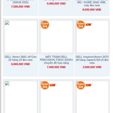
256GB SSD)
/8G / NVME 256G /Wifi ,
6.000.000 VND
máy like new
7.500.000 VNĐ
8.000.000 VNĐ
DELL Vostro 3681 sff Gen
MÁY TRẠM DELL
DELL Inspiron/Vostro 3470
10 hàng về like new
PRECISION T5810 /DDR4
sff hàng Japan/USA về like
chuyên đồ họa nặng
new
6.800.000 VNĐ
7.000.000 VNĐ
3.500.000 VNĐ