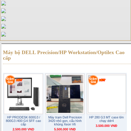
Máy bộ DELL Precision/HP Workstation/Optilex Cao
cấp
HP PRODESK 600G3 /
Máy trạm Dell Precision
HP 280 G3 MT case lớn
800G3 /400 G4 SFF cao
3420 nhỏ gọn, cấu hình
chạy ddr4
cấp
khủng Xeon V6
3.500.000 VNĐ
2.500.000 VND
5.500.000 VNĐ