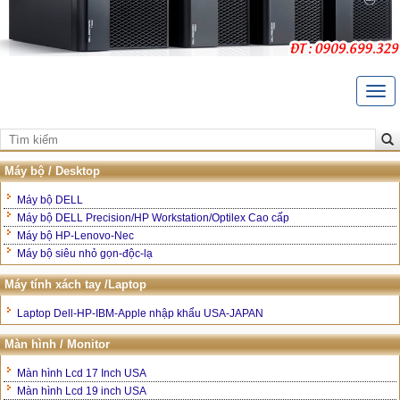
Togg
navi
Trang Chủ
Giới thiệu
Máy bộ / Desktop
Liên hệ
Máy bộ DELL
Máy bộ DELL Precision/HP Workstation/Optilex Cao cấp
Bảo hành và hậu mãi
Máy bộ HP-Lenovo-Nec
Máy bộ siêu nhỏ gọn-độc-lạ
Hướng dẫn mua hàng
Máy tính xách tay /Laptop
Laptop Dell-HP-IBM-Apple nhập khẩu USA-JAPAN
Màn hình / Monitor
Màn hình Lcd 17 Inch USA
Màn hình Lcd 19 inch USA