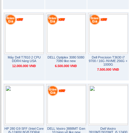
Máy Dell T7810 2 CPU
DELL Optiplex 3080 5080
Dell Precision T3630 i7
DDR4 hàng USA
7080 like new
9700 / 16G /NVME 256G +
1000G
12.000.000 VNĐ
6.500.000 VNĐ
7.500.000 VNĐ
HP 280 G9 SFF (Intel Core
DELL Vostro 3888MT Gen
Dell Vostro
i5-12400/ 8GB DDR4/
10 hàng về like new
3910MT/3020MT i5 12400