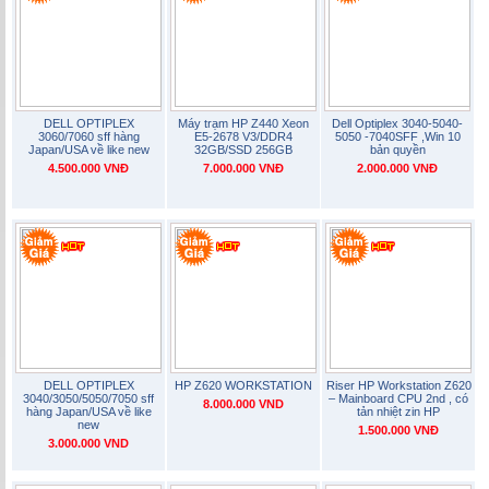
DELL OPTIPLEX
Máy trạm HP Z440 Xeon
Dell Optiplex 3040-5040-
3060/7060 sff hàng
E5-2678 V3/DDR4
5050 -7040SFF ,Win 10
Japan/USA về like new
32GB/SSD 256GB
bản quyền
4.500.000 VNĐ
7.000.000 VNĐ
2.000.000 VNĐ
DELL OPTIPLEX
HP Z620 WORKSTATION
Riser HP Workstation Z620
3040/3050/5050/7050 sff
– Mainboard CPU 2nd , có
8.000.000 VND
hàng Japan/USA về like
tản nhiệt zin HP
new
1.500.000 VNĐ
3.000.000 VND