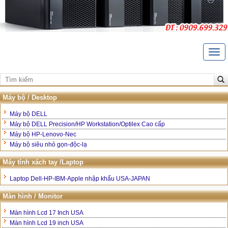
Togg
navi
Trang Chủ
Giới thiệu
Máy bộ / Desktop
Liên hệ
Máy bộ DELL
Máy bộ DELL Precision/HP Workstation/Optilex Cao cấp
Bảo hành và hậu mãi
Máy bộ HP-Lenovo-Nec
Máy bộ siêu nhỏ gọn-độc-lạ
Hướng dẫn mua hàng
Máy tính xách tay /Laptop
Laptop Dell-HP-IBM-Apple nhập khẩu USA-JAPAN
Màn hình / Monitor
Màn hình Lcd 17 Inch USA
Màn hình Lcd 19 inch USA