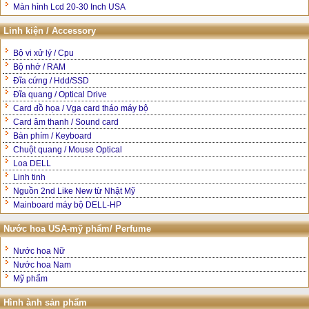
Màn hình Lcd 20-30 Inch USA
Linh kiện / Accessory
Bộ vi xử lý / Cpu
Bộ nhớ / RAM
Đĩa cứng / Hdd/SSD
Đĩa quang / Optical Drive
Card đồ họa / Vga card tháo máy bộ
Card âm thanh / Sound card
Bàn phím / Keyboard
Chuột quang / Mouse Optical
Loa DELL
Linh tinh
Nguồn 2nd Like New từ Nhật Mỹ
Mainboard máy bộ DELL-HP
Nước hoa USA-mỹ phẩm/ Perfume
Nước hoa Nữ
Nước hoa Nam
Mỹ phẩm
Hình ành sản phẩm