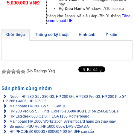
5.000.000 VNĐ
hay
Hệ Điều Hành:
Windows 7/10 license
Hàng kho Japan về siêu đẹp /Bh 01 tháng
Tặng
phím chuột HP
Giới thiệu
Thông số kỹ thuật
Hình ảnh
Ý kiến
(No Ratings Yet)
Sản phẩm cùng nhóm
Nguồn HP 280 G5 / 280 G3, HP 280 G4, HP 280 Pro G3, HP 280 Pro G4,
HP 288 G4/G5, HP 285 G3…….
Mainboard HP 280 G5 SFF Gen 10
HP 280 Pro G5 SFF (Intel Core i3-10500/ 8GB DDR4/ 256GB SSD)
HP Elitedesk 800 G1 SFF LGA 1150 Motherboard
Mainboard HP Z600 Workstation Systemboard hàng zin tháo máy
Bộ nguồn PSU Hot HP z600 650w DPS-725AB A
HP PRODESK 600G3 / 800G3 /400 G4 SFF cao cấp