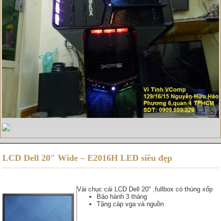
LCD Dell 20″ Wide – E2016H LED siêu đẹp
Vài chục cái LCD Dell 20" ,fullbox có thùng xốp
Bảo hành 3 tháng
Tặng cáp vga và nguồn