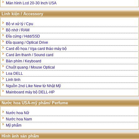
Màn hình Lcd 20-30 Inch USA
Linh kiện / Accessory
Bộ vi xử lý / Cpu
Bộ nhớ / RAM
Đĩa cứng / Hdd/SSD
Đĩa quang / Optical Drive
Card đồ họa / Vga card tháo máy bộ
Card âm thanh / Sound card
Bàn phím / Keyboard
Chuột quang / Mouse Optical
Loa DELL
Linh tinh
Nguồn 2nd Like New từ Nhật Mỹ
Mainboard máy bộ DELL-HP
Nước hoa USA-mỹ phẩm/ Perfume
Nước hoa Nữ
Nước hoa Nam
Mỹ phẩm
Hình ành sản phẩm