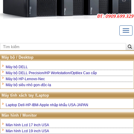
Togg
navi
Trang Chủ
Giới thiệu
Máy bộ / Desktop
Liên hệ
Máy bộ DELL
Máy bộ DELL Precision/HP Workstation/Optilex Cao cấp
Bảo hành và hậu mãi
Máy bộ HP-Lenovo-Nec
Máy bộ siêu nhỏ gọn-độc-lạ
Hướng dẫn mua hàng
Máy tính xách tay /Laptop
Laptop Dell-HP-IBM-Apple nhập khẩu USA-JAPAN
Màn hình / Monitor
Màn hình Lcd 17 Inch USA
Màn hình Lcd 19 inch USA