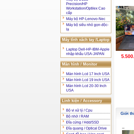
Precision/HP
Workstation/Optilex Cao
cấp
Máy bộ HP-Lenovo-Nec
Máy bộ siêu nhỏ gọn-độc-
lạ
Máy tính xách tay /Laptop
Laptop Dell-HP-IBM-Apple
nhập khẩu USA-JAPAN
5.500
Màn hình / Monitor
Màn hình Lcd 17 Inch USA
Màn hình Lcd 19 inch USA
Màn hình Lcd 20-30 Inch
USA
Linh kiện / Accessory
Bộ vi xử lý / Cpu
Giới th
Bộ nhớ / RAM
Đĩa cứng / Hdd/SSD
Đĩa quang / Optical Drive