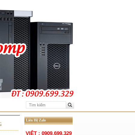
Liên Hệ Zalo
G
VIỆT : 0909.699.329