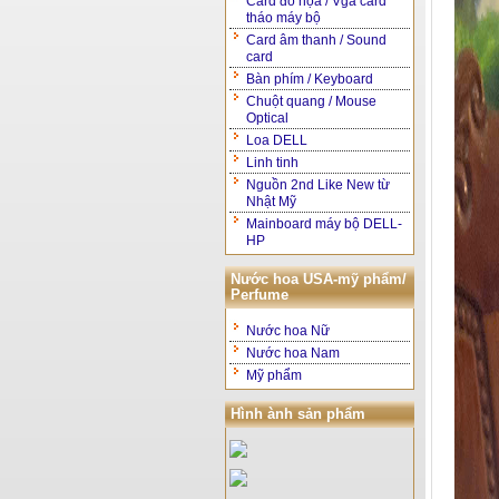
Card đồ họa / Vga card
tháo máy bộ
Card âm thanh / Sound
card
Bàn phím / Keyboard
Chuột quang / Mouse
Optical
Loa DELL
Linh tinh
Nguồn 2nd Like New từ
Nhật Mỹ
Mainboard máy bộ DELL-
HP
Nước hoa USA-mỹ phẩm/
Perfume
Nước hoa Nữ
Nước hoa Nam
Mỹ phẩm
Hình ành sản phẩm