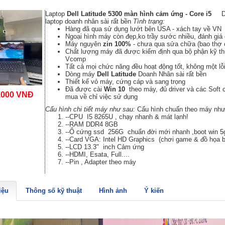
Laptop
Dell Latitude 5300 màn hình cảm ứng - Core i5
laptop doanh nhân sài rất bền
Tình trạng:
Hàng đã qua sử dụng lướt bên USA - xách tay về VN
Ngoại hình máy còn đẹp,ko trầy sước nhiều, đánh giá
Máy nguyên
zin 100%
- chưa qua sửa chữa (bao thợ 
Chất lượng máy đã được kiểm định qua bộ phận kỹ th
Vcomp
Tất cả mọi chức năng đều hoạt động tốt, không một lỗ
Dòng máy
Dell Latitude
Doanh Nhân sài rất bền
Thiết kế vỏ máy, cứng cáp và sang trọng
Đã được cài
Win 10
theo máy, đủ driver và các Soft c
.000 VNĐ
mua về chỉ việc sử dụng
Cấu hình chi tiết máy như sau:
Cấu hình chuẩn theo máy như
--CPU I5 8265U , chạy nhanh & mát lạnh!
--RAM DDR4 8GB
--Ổ cứng ssd 256G chuẩn đời mới nhanh ,boot win 5
--Card VGA: Intel HD Graphics (chơi game & đồ họa b
--LCD 13.3" inch Cảm ứng
--HDMI, Esata, Full....
--Pin , Adapter theo máy
iệu
Thông số kỹ thuật
Hình ảnh
Ý kiến