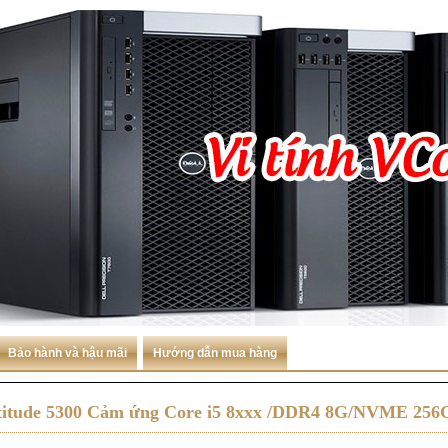
Bảo hành và hậu mãi
Hướng dẫn mua hàng
atitude 5300 Cảm ứng Core i5 8xxx /DDR4 8G/NVME 256