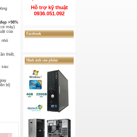
Hỗ trợ kỹ thuật
Dòng
0936.051.092
đẹp >98%
coi máy)
uật của
Facebook
i nhỏ
ần thiết,
Hình ảnh sản phẩm
 sau:
giay
ền bỉ)